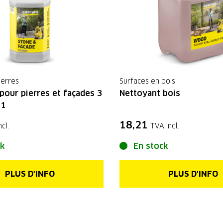
ierres
Surfaces en bois
pour pierres et façades 3
Nettoyant bois
11
18,21
cl.
TVA incl.
ck
En stock
PLUS D'INFO
PLUS D'INFO