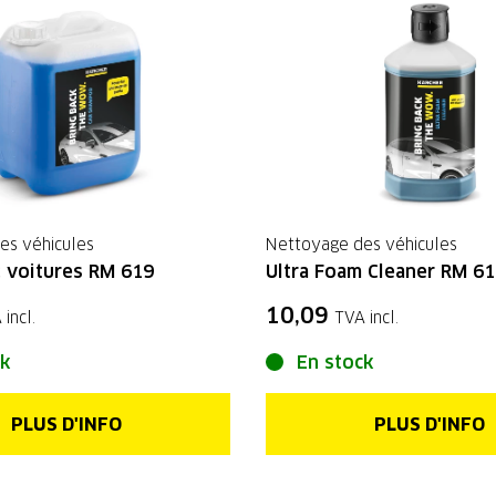
es véhicules
Nettoyage des véhicules
 voitures RM 619
Ultra Foam Cleaner RM 6
10,09
 incl.
TVA incl.
ck
En stock
PLUS D'INFO
PLUS D'INFO