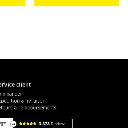
ervice client
ommander
pédition & livraison
etours & remboursements