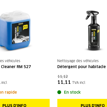
es véhicules
Nettoyage des véhicules
 Cleaner RM 527
Détergent pour habitacle
11,12
11,11
 incl.
TVA incl.
on rapide
En stock
PLUS D'INFO
PLUS D'INFO