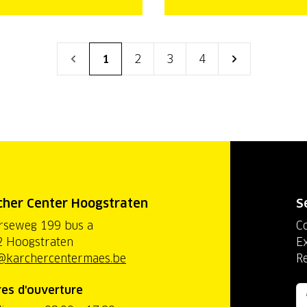
1
2
3
4
cher Center Hoogstraten
S
rseweg 199 bus a
C
 Hoogstraten
Ex
@karchercentermaes.be
R
es d'ouverture