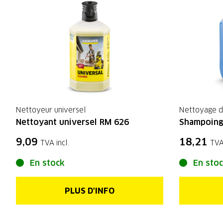
Nettoyeur universel
Nettoyage d
Nettoyant universel RM 626
Shampoing
9,09
18,21
TVA incl.
TVA
En stock
En sto
PLUS D'INFO