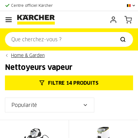
Centre officiel Kärcher
Score client:
9,3/10
Home & Garden
Nettoyeurs vapeur
FILTRE 14 PRODUITS