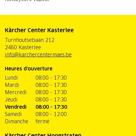
Kärcher Center Kasterlee
Turnhoutsebaan 212
2460 Kasterlee
info@karchercentermaes.be
Heures d'ouverture
Lundi
08:00 - 17:30
Mardi
08:00 - 17:30
Mercredi
08:00 - 17:30
Jeudi
08:00 - 17:30
Vendredi
08:00 - 17:30
Samedi
08:00 - 12:00
Dimanche
fermé
Kärcher Center Hoogstraten