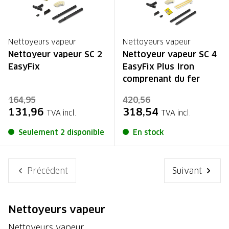
Nettoyeurs vapeur
Nettoyeurs vapeur
Nettoyeur vapeur SC 2
Nettoyeur vapeur SC 4
EasyFix
EasyFix Plus Iron
comprenant du fer
164,95
420,56
131,96
318,54
TVA incl.
TVA incl.
Seulement 2 disponible
En stock
Précédent
Suivant
Nettoyeurs vapeur
Nettoyeurs vapeur