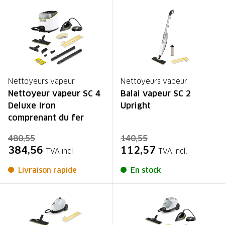
Nettoyeurs vapeur
Nettoyeurs vapeur
Nettoyeur vapeur SC 4
Balai vapeur SC 2
Deluxe Iron
Upright
comprenant du fer
480,55
140,55
384,56
112,57
TVA incl.
TVA incl.
Livraison rapide
En stock