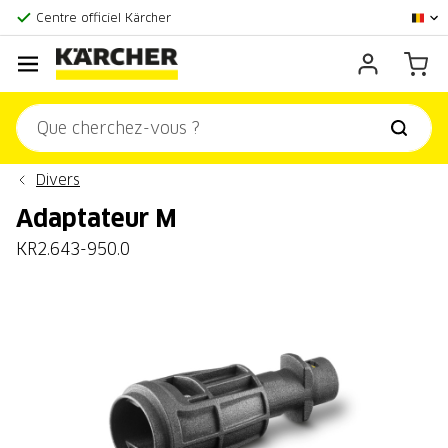
Centre officiel Kärcher
Score client:
9,3/10
Divers
Adaptateur M
KR2.643-950.0