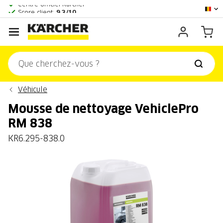
Centre officiel Kärcher
Score client:
9,3/10
Véhicule
Mousse de nettoyage VehiclePro
RM 838
KR6.295-838.0