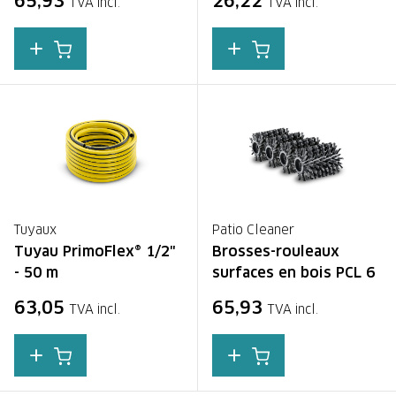
65,93
26,22
TVA incl.
TVA incl.
Tuyaux
Patio Cleaner
Tuyau PrimoFlex® 1/2"
Brosses-rouleaux
- 50 m
surfaces en bois PCL 6
63,05
65,93
TVA incl.
TVA incl.