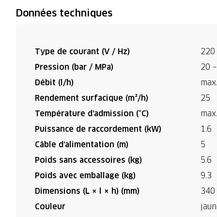
Données techniques
Type de courant (V / Hz)
220 
Pression (bar / MPa)
20 –
Débit (l/h)
max
Rendement surfacique (m²/h)
25
Température d'admission (°C)
max
Puissance de raccordement (kW)
1.6
Câble d'alimentation (m)
5
Poids sans accessoires (kg)
5.6
Poids avec emballage (kg)
9.3
Dimensions (L × l × h) (mm)
340
Couleur
jaun