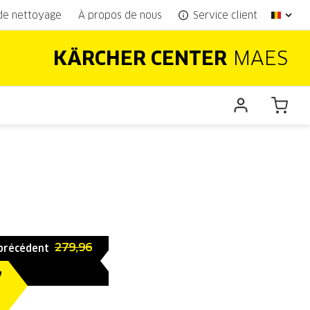
 de nettoyage
À propos de nous
Service client
KÄRCHER CENTER
MAES
279,96
 précédent
7