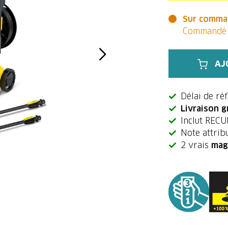
Sur comma
Commandé a
AJ
Délai de ré
Livraison g
Inclut REC
Note attribu
2 vrais
mag