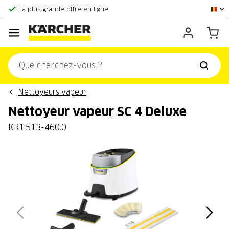
Score client:
9,3/10
La plus grande offre en ligne
Centre officiel Kärcher
Score client:
9,3/10
Nettoyeurs vapeur
Nettoyeur vapeur SC 4 Deluxe
KR1.513-460.0