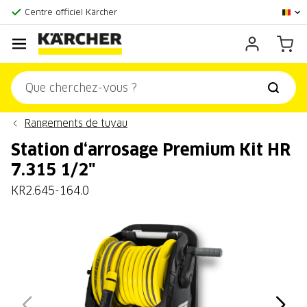
La plus grande offre en ligne
Centre officiel Kärcher
Score client:
9,3/10
Rangements de tuyau
Station d‘arrosage Premium Kit HR
7.315 1/2"
KR2.645-164.0