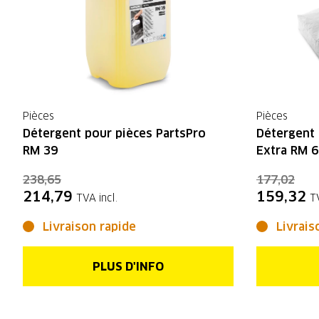
Pièces
Pièces
Détergent pour pièces PartsPro
Détergent 
RM 39
Extra RM 6
238,65
177,02
214,79
159,32
TVA incl.
T
Livraison rapide
Livrais
PLUS D'INFO