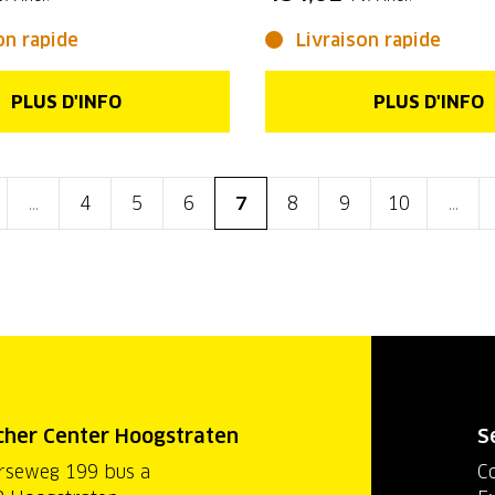
on rapide
Livraison rapide
PLUS D'INFO
PLUS D'INFO
...
4
5
6
7
8
9
10
...
cher Center Hoogstraten
S
rseweg 199 bus a
C