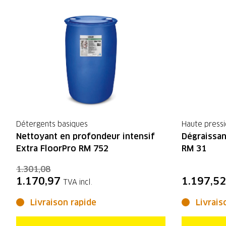
Détergents basiques
Haute press
Nettoyant en profondeur intensif
Dégraissan
Extra FloorPro RM 752
RM 31
1.301,08
1.170,97
1.197,52
TVA incl.
Livraison rapide
Livrais