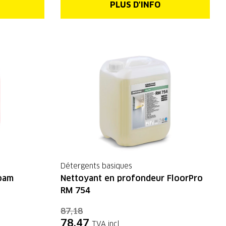
PLUS D'INFO
Détergents basiques
Foam
Nettoyant en profondeur FloorPro
RM 754
87,18
78,47
TVA incl.