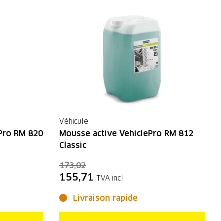
Véhicule
ePro RM 820
Mousse active VehiclePro RM 812
Classic
173,02
155,71
TVA incl.
Livraison rapide