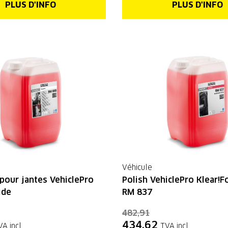
PLUS D'INFO
PLUS D'INFO
Véhicule
pour jantes VehiclePro
Polish VehiclePro Klear!
ide
RM 837
482,91
434,62
VA incl.
TVA incl.