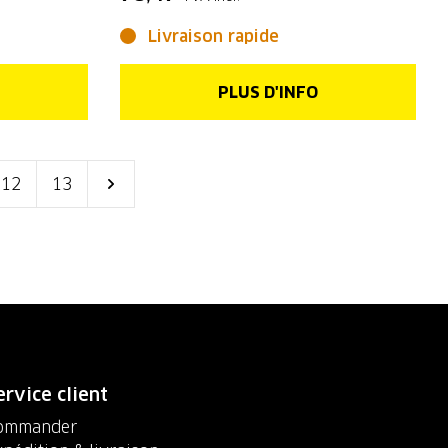
Livraison rapide
PLUS D'INFO
12
13
ervice client
ommander