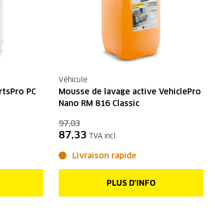
Véhicule
rtsPro PC
Mousse de lavage active VehiclePro
Nano RM 816 Classic
97,03
87,33
TVA incl.
Livraison rapide
PLUS D'INFO