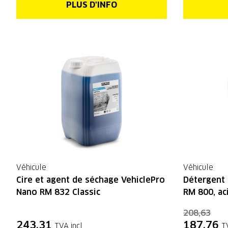
PLUS D'INFO
Véhicule
Véhicule
Cire et agent de séchage VehiclePro
Détergent 
Nano RM 832 Classic
RM 800, ac
208,63
243,31
187,76
TVA incl.
T