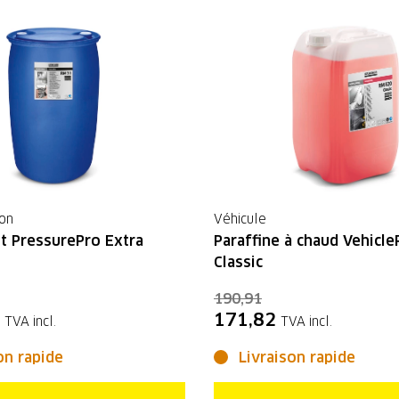
ion
Véhicule
t PressurePro Extra
Paraffine à chaud Vehicl
Classic
190,91
171,82
TVA incl.
TVA incl.
on rapide
Livraison rapide