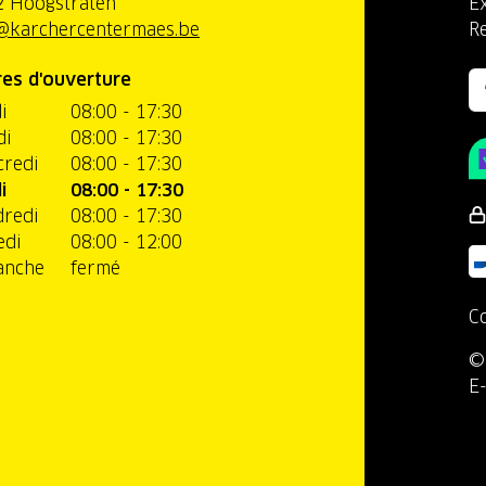
 Hoogstraten
Ex
@karchercentermaes.be
R
es d'ouverture
i
08:00 - 17:30
di
08:00 - 17:30
redi
08:00 - 17:30
i
08:00 - 17:30
redi
08:00 - 17:30
edi
08:00 - 12:00
anche
fermé
C
©
E