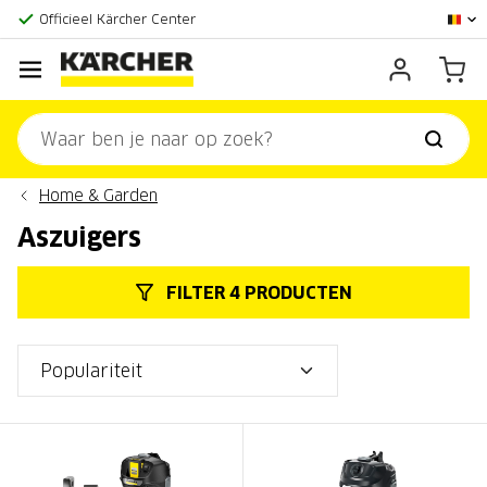
Grootste online aanbod
Officieel Kärcher Center
Klantenscore:
9,3/10
Home & Garden
Aszuigers
FILTER 4 PRODUCTEN