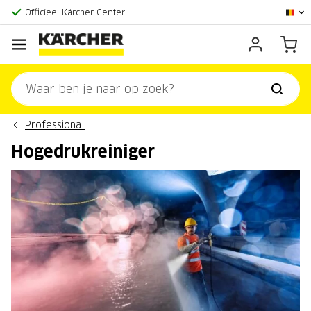
Grootste online aanbod
Officieel Kärcher Center
Klantenscore:
9,3/10
Professional
Hogedrukreiniger