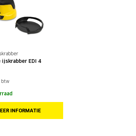
jskrabber
 ijskrabber EDI 4
l btw
rraad
EER INFORMATIE