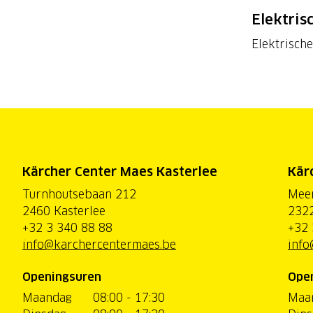
Elektris
Elektrisch
Kärcher Center Maes Kasterlee
Kär
Turnhoutsebaan 212
Mee
2460 Kasterlee
2322
+32 3 340 88 88
+32 
info@karchercentermaes.be
info
Openingsuren
Ope
Maandag
08:00 - 17:30
Maa