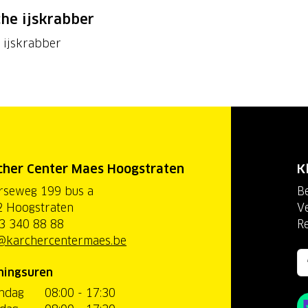
che ijskrabber
e ijskrabber
cher Center Maes Hoogstraten
K
rseweg 199 bus a
Be
 Hoogstraten
V
3 340 88 88
R
@karchercentermaes.be
ningsuren
ndag
08:00 - 17:30