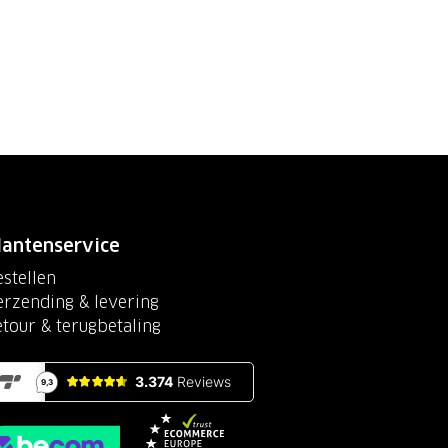
lantenservice
stellen
erzending & levering
etour & terugbetaling