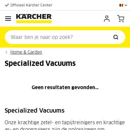
Grootste online aanbod
Officieel Kärcher Center
Klantenscore:
9,3/10
Home & Garden
Specialized Vacuums
Geen resultaten gevonden…
Specialized Vacuums
Onze krachtige zetel- en tapijtreinigers en krachtige
as- en droogzuigers zijn de oplossingen om