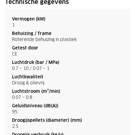
Technische gegevens
Vermogen (kW)
1
Behuizing / frame
Roterende behuizing in plastiek
Getest door
CE
Luchtdruk (bar / MPa)
0.7 – 10 / 0.07 – 1
Luchtkwaliteit
Droog & olievrij
Luchtstroom (m³/min)
0.07 – 0.8
Geluidsniveau (dB(A))
95
Droogijspellets (diameter) (mm)
2.5
Droogijs verbruik (kg/u)