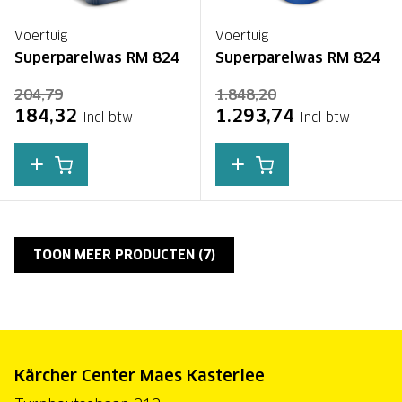
Voertuig
Voertuig
Superparelwas RM 824
Superparelwas RM 824
204,79
1.848,20
184,32
1.293,74
Incl btw
Incl btw
TOON MEER PRODUCTEN (
7
)
Kärcher Center Maes Kasterlee