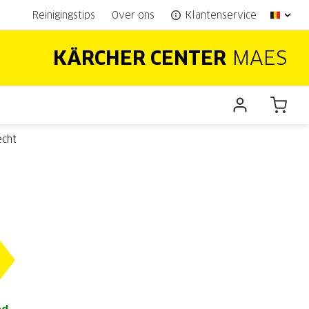
Reinigingstips
Over ons
Klantenservice
KÄRCHER CENTER
MAES
echt