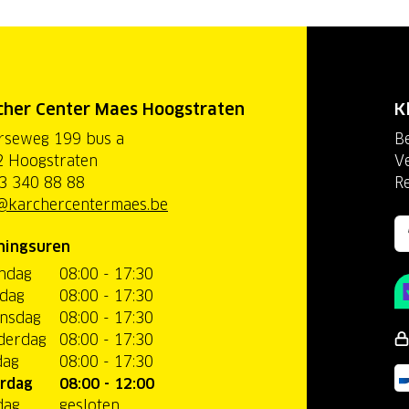
cher Center Maes Hoogstraten
K
rseweg 199 bus a
Be
 Hoogstraten
V
3 340 88 88
R
@karchercentermaes.be
ningsuren
ndag
08:00 - 17:30
dag
08:00 - 17:30
nsdag
08:00 - 17:30
derdag
08:00 - 17:30
dag
08:00 - 17:30
rdag
08:00 - 12:00
dag
gesloten