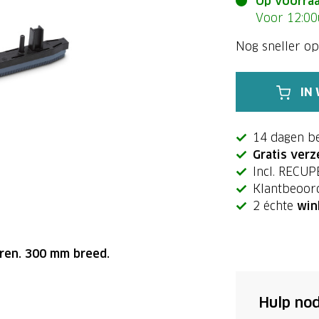
Op voorra
Voor 12:00u
Nog sneller op
IN
14 dagen b
Gratis verz
Incl. RECU
Klantbeoor
2 échte
win
eren. 300 mm breed.
Hulp nod