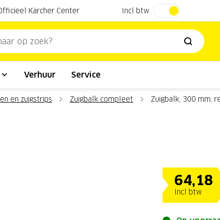
Incl btw
Officieel Kärcher Center
l
Verhuur
Service
en en zuigstrips
Zuigbalk compleet
Zuigbalk, 300 mm, r
64,18
Incl btw