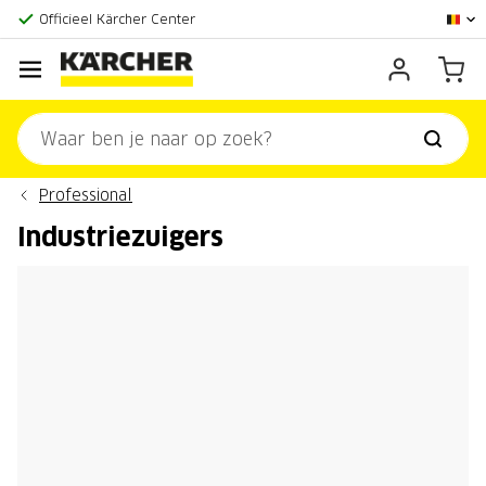
Grootste online aanbod
Officieel Kärcher Center
Klantenscore:
9,3/10
Professional
Industriezuigers