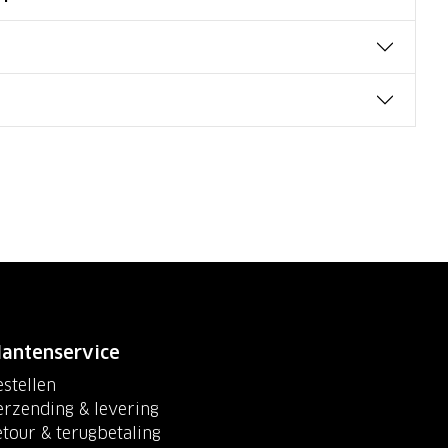
lantenservice
stellen
erzending & levering
etour & terugbetaling