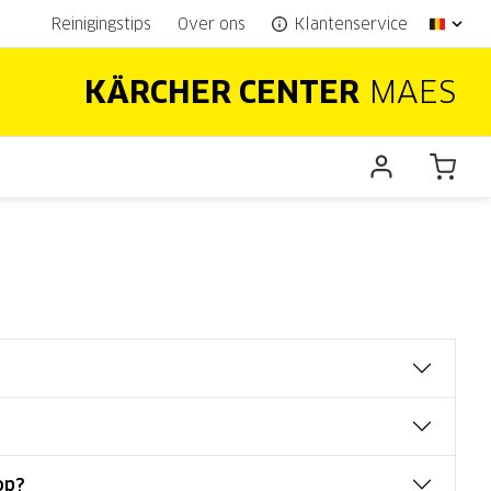
Reinigingstips
Over ons
Klantenservice
KÄRCHER CENTER
MAES
op?