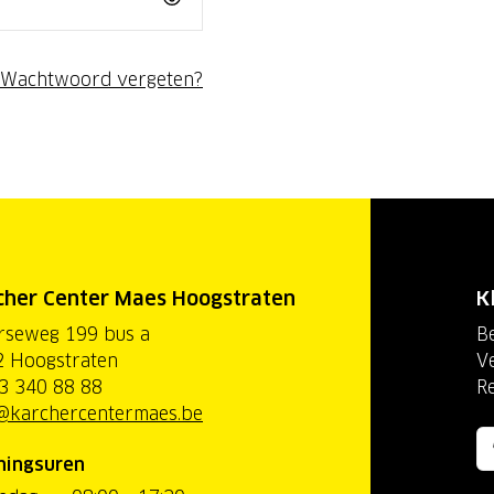
Wachtwoord vergeten?
cher Center Maes Hoogstraten
K
rseweg 199 bus a
Be
 Hoogstraten
V
3 340 88 88
R
@karchercentermaes.be
ningsuren