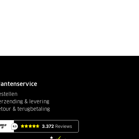
lantenservice
stellen
erzending & levering
etour & terugbetaling