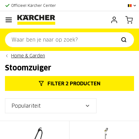
Grootste online aanbod
Officieel Kärcher Center
Klantenscore:
9,3/10
Home & Garden
Stoomzuiger
FILTER 2 PRODUCTEN