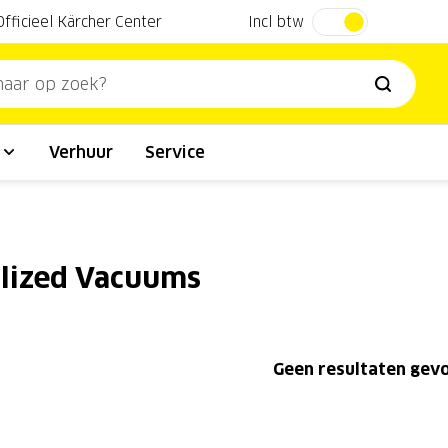
Incl btw
Officieel Kärcher Center
l
Verhuur
Service
alized Vacuums
Geen resultaten ge