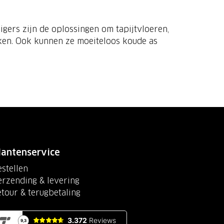
igers zijn de oplossingen om tapijtvloeren,
ken. Ook kunnen ze moeiteloos koude as
lantenservice
stellen
erzending & levering
etour & terugbetaling