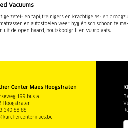
zed Vacuums
ige zetel- en tapijtreinigers en krachtige as- en droogzu
 matrassen en autostoelen weer hygiënisch schoon te ma
 uit de open haard, houtskoolgrill en vuurplaats.
cher Center Maes Hoogstraten
K
rseweg 199 bus a
Be
 Hoogstraten
V
3 340 88 88
R
@karchercentermaes.be