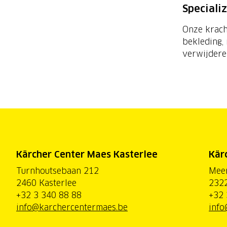
Speciali
Onze kracht
bekleding,
verwijderen
Kärcher Center Maes Kasterlee
Kär
Turnhoutsebaan 212
Mee
2460 Kasterlee
2322
+32 3 340 88 88
+32 
info@karchercentermaes.be
info