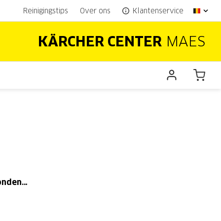
Reinigingstips
Over ons
Klantenservice
KÄRCHER CENTER
MAES
vonden…