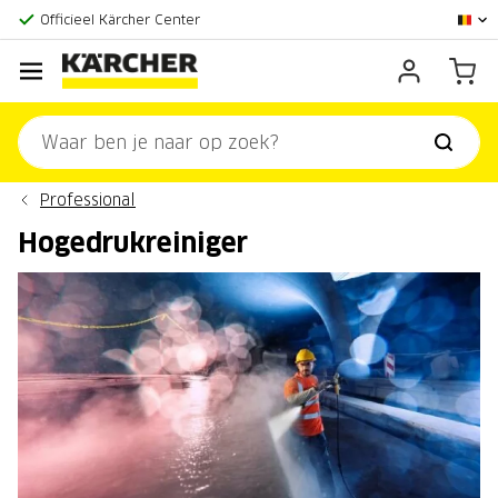
Grootste online aanbod
Officieel Kärcher Center
Klantenscore:
9,3/10
Professional
Hogedrukreiniger