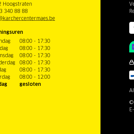
 Hoogstraten
V
3 340 88 88
R
@karchercentermaes.be
ningsuren
ndag
08:00 - 17:30
dag
08:00 - 17:30
nsdag
08:00 - 17:30
derdag
08:00 - 17:30
dag
08:00 - 17:30
rdag
08:00 - 12:00
dag
gesloten
A
©
E