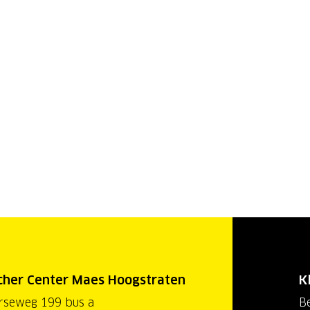
cher Center Maes Hoogstraten
K
rseweg 199 bus a
Be