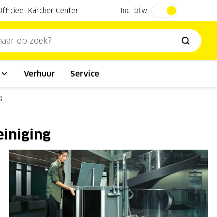
Incl btw
Officieel Kärcher Center
l
Verhuur
Service
g
einiging