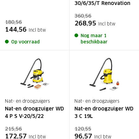
30/6/35/T Renovation
360,56
180,56
268,95
Incl btw
144,56
Incl btw
Nog maar 1
Op voorraad
beschikbaar
Nat- en droogzuigers
Nat- en droogzuigers
Nat-en droogzuiger WD
Nat-en droogzuiger WD
4 P S V-20/5/22
3 C 19L
215,56
120,55
172,57
96,57
Incl btw
Incl btw