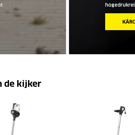
r.
hogedrukrei
KÄRC
 de kijker