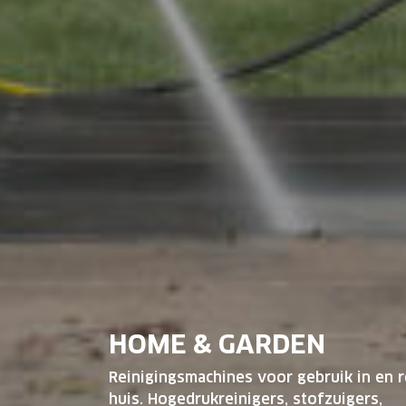
HOME & GARDEN
Reinigingsmachines voor gebruik in en 
huis. Hogedrukreinigers, stofzuigers,