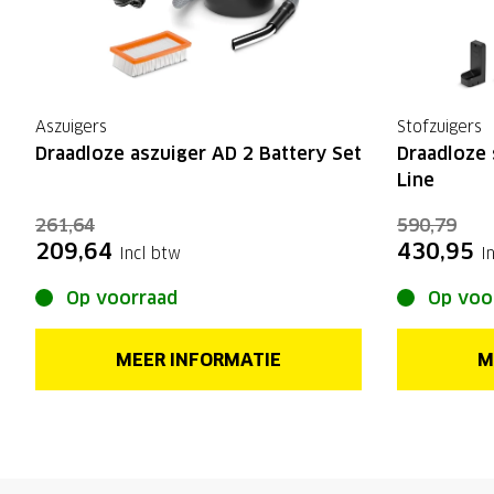
Aszuigers
Stofzuigers
Draadloze aszuiger AD 2 Battery Set
Draadloze 
Line
261,64
590,79
209,64
430,95
Incl btw
I
Op voorraad
Op voo
MEER INFORMATIE
M