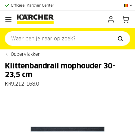
Grootste online aanbod
Officieel Kärcher Center
Klantenscore:
9,3/10
Oppervlakken
Klittenbandrail mophouder 30-
23,5 cm
KR9.212-168.0