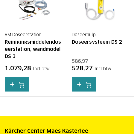
RM Doseerstation
Doseerhulp
Reinigingsmiddelendos
Doseersysteem DS 2
eerstation, wandmodel
DS 3
586,97
1.079,28
528,27
Incl btw
Incl btw
Kärcher Center Maes Kasterlee