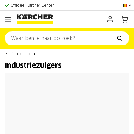
Grootste online aanbod
Officieel Kärcher Center
Klantenscore:
9,3/10
Professional
Industriezuigers