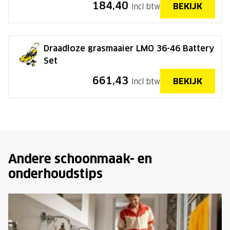
184,40
BEKIJK
Incl btw
Draadloze grasmaaier LMO 36-46 Battery
Set
661,43
BEKIJK
Incl btw
Andere schoonmaak- en
onderhoudstips