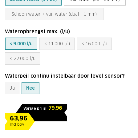
Schoon water + vuil water (dual - 1 mm)
Wateropbrengst max. (l/u)
< 9.000 l/u
< 11.000 l/u
< 16.000 l/u
< 22.000 l/u
Waterpeil continu instelbaar door level sensor?
Ja
Nee
79,96
Vorige prijs
63,96
Incl btw