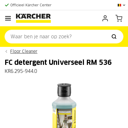
Grootste online aanbod
Officieel Kärcher Center
Klantenscore:
9,3/10
Floor Cleaner
FC detergent Universeel RM 536
KR6.295-944.0