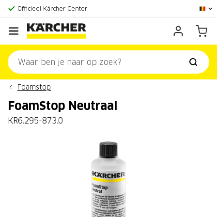
Grootste online aanbod
Officieel Kärcher Center
Klantenscore:
9,3/10
Foamstop
FoamStop Neutraal
KR6.295-873.0