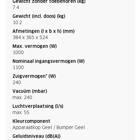
Gewicht zonder toebehoren (kg)
7.4
Gewicht (incl. doos) (kg)
10.2
Afmetingen (l x b x h) (mm)
384 x 365 x 524
Max. vermogen (W)
1000
Nominaal ingangsvermogen (W)
1100
Zuigvermogen* (W)
240
Vacuüm (mbar)
max. 240
Luchtverplaatsing (l/s)
max. 55
Kleurcomponent
Apparaatkop Geel / Bumper Geel
Geluidsniveau (dB(A))