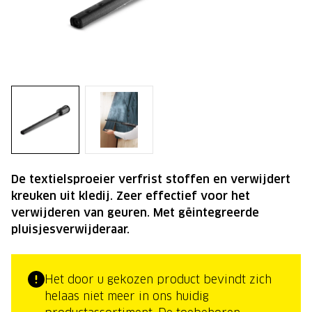
De textielsproeier verfrist stoffen en verwijdert
kreuken uit kledij. Zeer effectief voor het
verwijderen van geuren. Met gëintegreerde
pluisjesverwijderaar.
Het door u gekozen product bevindt zich
helaas niet meer in ons huidig